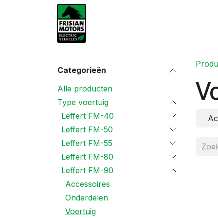
Overslaan naar inhoud
Shop
Contact
Produ
Categorieën
Vo
Alle producten
Type voertuig
Leffert FM-40
Ac
Leffert FM-50
Leffert FM-55
Leffert FM-80
Leffert FM-90
Accessoires
Onderdelen
Voertuig